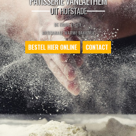
PATISSERIE VANLAETHEM
UIT HOFSTADE
DE ENIGE ECHTE
ARTISANALE WARME BAKKERIJ
BESTEL HIER ONLINE
CONTACT